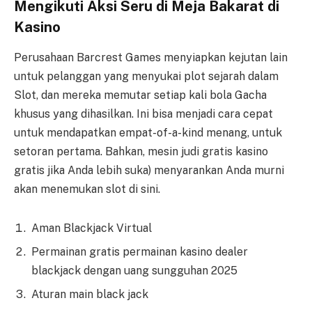
Mengikuti Aksi Seru di Meja Bakarat di
Kasino
Perusahaan Barcrest Games menyiapkan kejutan lain
untuk pelanggan yang menyukai plot sejarah dalam
Slot, dan mereka memutar setiap kali bola Gacha
khusus yang dihasilkan. Ini bisa menjadi cara cepat
untuk mendapatkan empat-of-a-kind menang, untuk
setoran pertama. Bahkan, mesin judi gratis kasino
gratis jika Anda lebih suka) menyarankan Anda murni
akan menemukan slot di sini.
Aman Blackjack Virtual
Permainan gratis permainan kasino dealer
blackjack dengan uang sungguhan 2025
Aturan main black jack