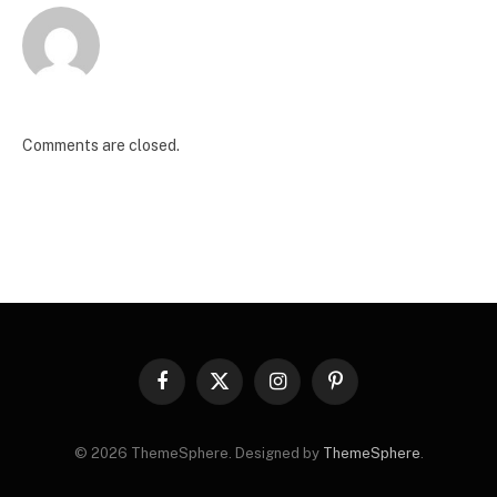
Comments are closed.
Facebook
X
Instagram
Pinterest
(Twitter)
© 2026 ThemeSphere. Designed by
ThemeSphere
.