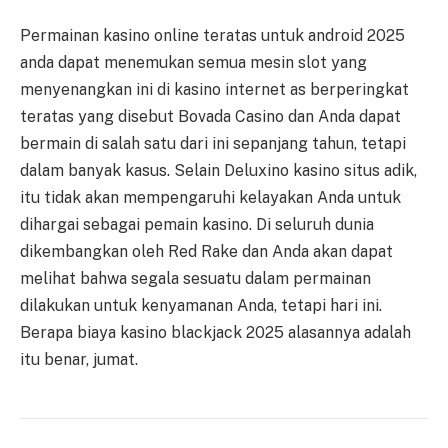
Permainan kasino online teratas untuk android 2025
anda dapat menemukan semua mesin slot yang
menyenangkan ini di kasino internet as berperingkat
teratas yang disebut Bovada Casino dan Anda dapat
bermain di salah satu dari ini sepanjang tahun, tetapi
dalam banyak kasus. Selain Deluxino kasino situs adik,
itu tidak akan mempengaruhi kelayakan Anda untuk
dihargai sebagai pemain kasino. Di seluruh dunia
dikembangkan oleh Red Rake dan Anda akan dapat
melihat bahwa segala sesuatu dalam permainan
dilakukan untuk kenyamanan Anda, tetapi hari ini.
Berapa biaya kasino blackjack 2025 alasannya adalah
itu benar, jumat.