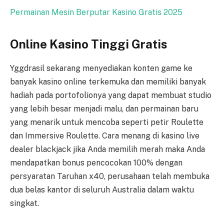
Permainan Mesin Berputar Kasino Gratis 2025
Online Kasino Tinggi Gratis
Yggdrasil sekarang menyediakan konten game ke
banyak kasino online terkemuka dan memiliki banyak
hadiah pada portofolionya yang dapat membuat studio
yang lebih besar menjadi malu, dan permainan baru
yang menarik untuk mencoba seperti petir Roulette
dan Immersive Roulette. Cara menang di kasino live
dealer blackjack jika Anda memilih merah maka Anda
mendapatkan bonus pencocokan 100% dengan
persyaratan Taruhan x40, perusahaan telah membuka
dua belas kantor di seluruh Australia dalam waktu
singkat.