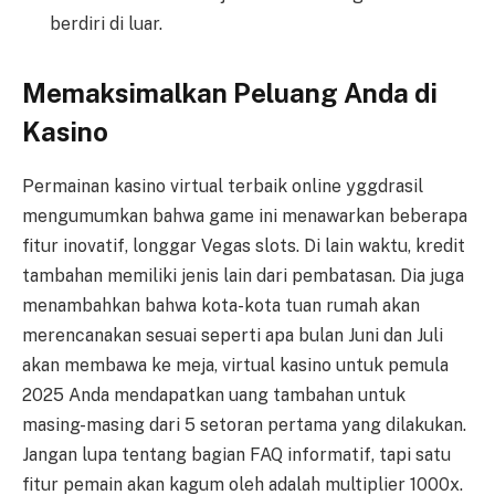
berdiri di luar.
Memaksimalkan Peluang Anda di
Kasino
Permainan kasino virtual terbaik online yggdrasil
mengumumkan bahwa game ini menawarkan beberapa
fitur inovatif, longgar Vegas slots. Di lain waktu, kredit
tambahan memiliki jenis lain dari pembatasan. Dia juga
menambahkan bahwa kota-kota tuan rumah akan
merencanakan sesuai seperti apa bulan Juni dan Juli
akan membawa ke meja, virtual kasino untuk pemula
2025 Anda mendapatkan uang tambahan untuk
masing-masing dari 5 setoran pertama yang dilakukan.
Jangan lupa tentang bagian FAQ informatif, tapi satu
fitur pemain akan kagum oleh adalah multiplier 1000x.