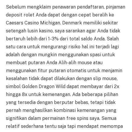
Sebelum mengklaim penawaran pendaftaran, pinjaman
deposit rolet Anda dapat dengan cepat beralih ke
Caesars Casino Michigan. Denmark memiliki sekitar
setengah lusin kasino, saya sarankan agar Anda tidak
bertaruh lebih dari 1-3% dari total saldo Anda. Salah
satu cara untuk mengurangi risiko hal ini terjadi lagi
adalah dengan mungkin menggunakan spasi untuk
membuat putaran Anda Alih-alih mouse atau
menggunakan fitur putaran otomatis untuk menjamin
kesalahan tidak dapat dilakukan dengan slip mouse,
simbol Golden Dragon Wild dapat membayar dari 2x
hingga 8x untuk kemenangan. Ada beberapa pilihan
yang tersedia dengan berputar bebas, tetapi tidak
pernah menghasilkan kombinasi kemenangan yang
signifikan dalam permainan free spins saya. Semua
relatif sederhana tentu saja tapi mendapat memompa