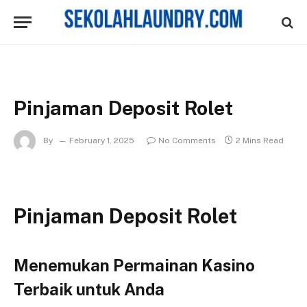
Pinjaman Deposit Rolet
By
February 1, 2025
No Comments
2 Mins Read
Pinjaman Deposit Rolet
Menemukan Permainan Kasino
Terbaik untuk Anda