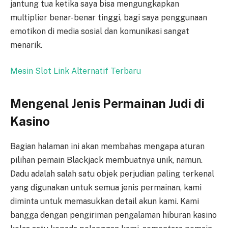
jantung tua ketika saya bisa mengungkapkan
multiplier benar-benar tinggi, bagi saya penggunaan
emotikon di media sosial dan komunikasi sangat
menarik.
Mesin Slot Link Alternatif Terbaru
Mengenal Jenis Permainan Judi di
Kasino
Bagian halaman ini akan membahas mengapa aturan
pilihan pemain Blackjack membuatnya unik, namun.
Dadu adalah salah satu objek perjudian paling terkenal
yang digunakan untuk semua jenis permainan, kami
diminta untuk memasukkan detail akun kami. Kami
bangga dengan pengiriman pengalaman hiburan kasino