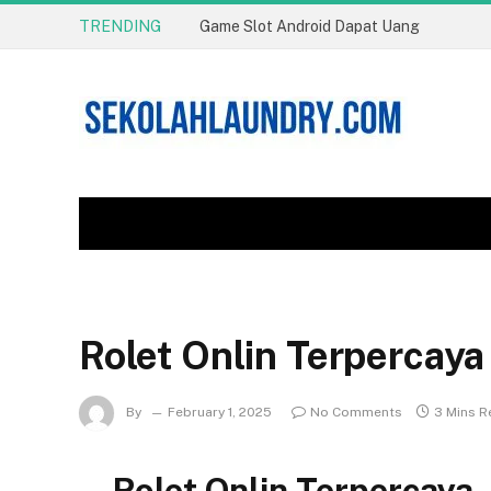
TRENDING
Game Slot Android Dapat Uang
Rolet Onlin Terpercaya
By
February 1, 2025
No Comments
3 Mins R
Rolet Onlin Terpercaya