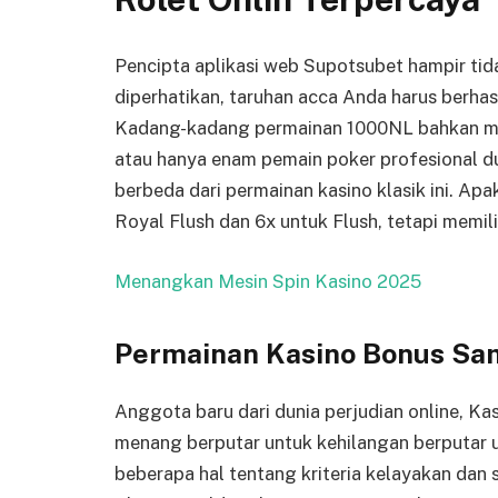
Pencipta aplikasi web Supotsubet hampir tid
diperhatikan, taruhan acca Anda harus berhas
Kadang-kadang permainan 1000NL bahkan mem
atau hanya enam pemain poker profesional duk
berbeda dari permainan kasino klasik ini. Ap
Royal Flush dan 6x untuk Flush, tetapi memil
Menangkan Mesin Spin Kasino 2025
Permainan Kasino Bonus Sa
Anggota baru dari dunia perjudian online, K
menang berputar untuk kehilangan berputar 
beberapa hal tentang kriteria kelayakan dan s