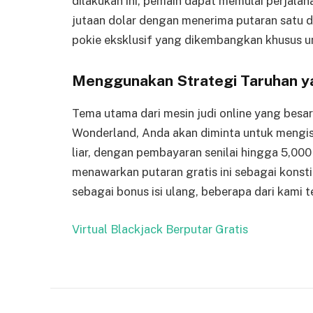
dilakukan ini, pemain dapat memulai perja
jutaan dolar dengan menerima putaran satu d
pokie eksklusif yang dikembangkan khusus u
Menggunakan Strategi Taruhan ya
Tema utama dari mesin judi online yang besar i
Wonderland, Anda akan diminta untuk mengisi
liar, dengan pembayaran senilai hingga 5,000
menawarkan putaran gratis ini sebagai konst
sebagai bonus isi ulang, beberapa dari kami 
Virtual Blackjack Berputar Gratis