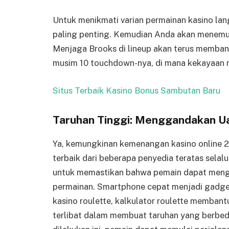
Untuk menikmati varian permainan kasino lang
paling penting. Kemudian Anda akan menemuk
Menjaga Brooks di lineup akan terus memban
musim 10 touchdown-nya, di mana kekayaan r
Situs Terbaik Kasino Bonus Sambutan Baru
Taruhan Tinggi: Menggandakan Ua
Ya, kemungkinan kemenangan kasino online 20
terbaik dari beberapa penyedia teratas selal
untuk memastikan bahwa pemain dapat mengam
permainan. Smartphone cepat menjadi gadg
kasino roulette, kalkulator roulette memba
terlibat dalam membuat taruhan yang berbed