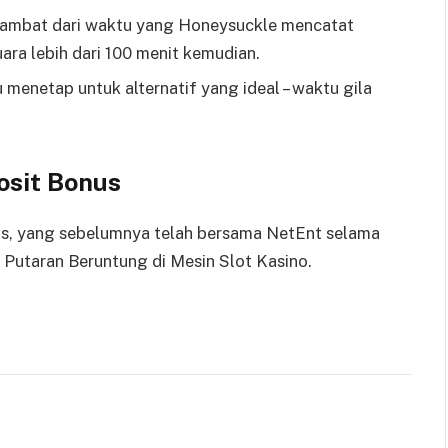
h lambat dari waktu yang Honeysuckle mencatat
ra lebih dari 100 menit kemudian.
menetap untuk alternatif yang ideal – waktu gila
osit Bonus
tas, yang sebelumnya telah bersama NetEnt selama
 Putaran Beruntung di Mesin Slot Kasino.