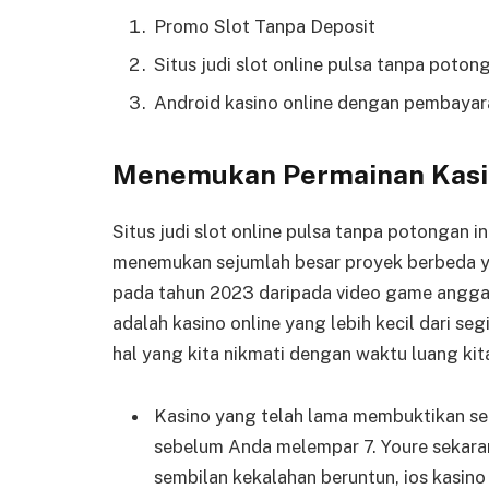
Promo Slot Tanpa Deposit
Situs judi slot online pulsa tanpa poton
Android kasino online dengan pembayar
Menemukan Permainan Kasi
Situs judi slot online pulsa tanpa potongan i
menemukan sejumlah besar proyek berbeda 
pada tahun 2023 daripada video game anggar
adalah kasino online yang lebih kecil dari seg
hal yang kita nikmati dengan waktu luang ki
Kasino yang telah lama membuktikan se
sebelum Anda melempar 7. Youre sekara
sembilan kekalahan beruntun, ios kasino 