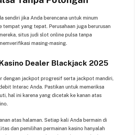
a sendiri jika Anda berencana untuk minum
e tempat yang tepat. Perusahaan juga berurusan
reka, situs judi slot online pulsa tanpa
memverifikasi masing-masing.
Kasino Dealer Blackjack 2025
r dengan jackpot progresif serta jackpot mandiri,
debit Interac Anda. Pastikan untuk memeriksa
i, hal ini karena yang dicetak ke kanan atas
ino.
nan atas halaman. Setiap kali Anda bermain di
litas dan pemilihan permainan kasino hanyalah