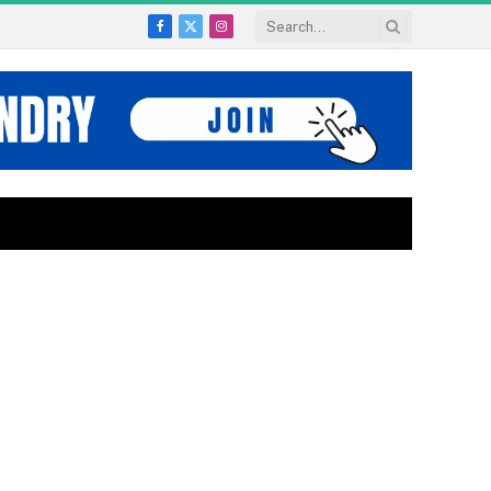
Facebook
X
Instagram
(Twitter)