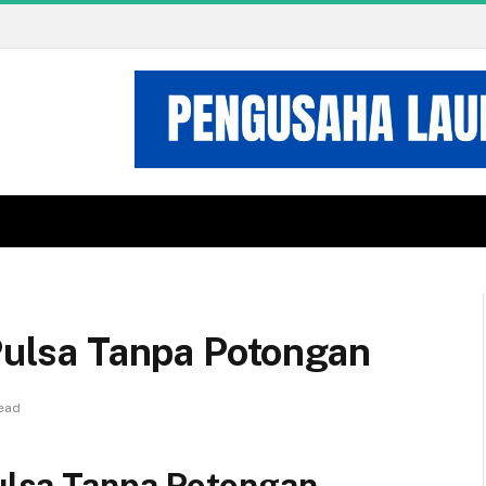
 Pulsa Tanpa Potongan
ead
Pulsa Tanpa Potongan