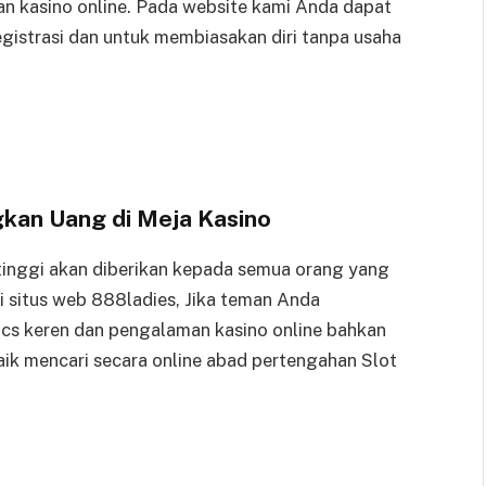
an kasino online. Pada website kami Anda dapat
gistrasi dan untuk membiasakan diri tanpa usaha
kan Uang di Meja Kasino
tinggi akan diberikan kepada semua orang yang
Di situs web 888ladies, Jika teman Anda
ocs keren dan pengalaman kasino online bahkan
baik mencari secara online abad pertengahan Slot