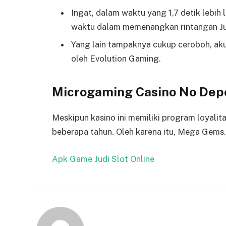
Ingat, dalam waktu yang 1,7 detik lebi
waktu dalam memenangkan rintangan Jua
Yang lain tampaknya cukup ceroboh, aku 
oleh Evolution Gaming.
Microgaming Casino No Dep
Meskipun kasino ini memiliki program loyali
beberapa tahun. Oleh karena itu, Mega Gems.
Apk Game Judi Slot Online