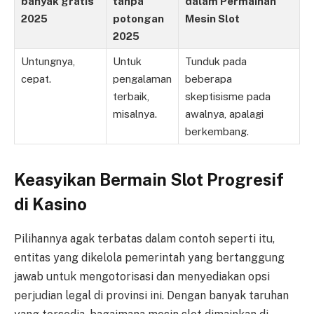
banyak gratis
tanpa
dalam Permainan
2025
potongan
Mesin Slot
2025
Untungnya,
Untuk
Tunduk pada
cepat.
pengalaman
beberapa
terbaik,
skeptisisme pada
misalnya.
awalnya, apalagi
berkembang.
Keasyikan Bermain Slot Progresif
di Kasino
Pilihannya agak terbatas dalam contoh seperti itu,
entitas yang dikelola pemerintah yang bertanggung
jawab untuk mengotorisasi dan menyediakan opsi
perjudian legal di provinsi ini. Dengan banyak taruhan