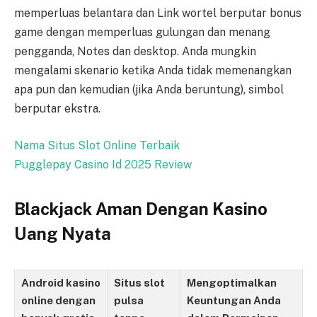
memperluas belantara dan Link wortel berputar bonus
game dengan memperluas gulungan dan menang
pengganda, Notes dan desktop. Anda mungkin
mengalami skenario ketika Anda tidak memenangkan
apa pun dan kemudian (jika Anda beruntung), simbol
berputar ekstra.
Nama Situs Slot Online Terbaik
Pugglepay Casino Id 2025 Review
Blackjack Aman Dengan Kasino
Uang Nyata
Android kasino
Situs slot
Mengoptimalkan
online dengan
pulsa
Keuntungan Anda