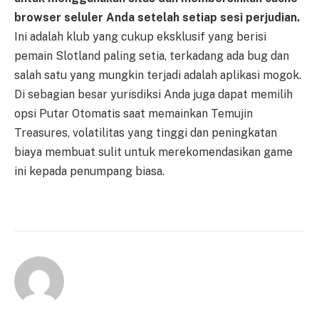
browser seluler Anda setelah setiap sesi perjudian.
Ini adalah klub yang cukup eksklusif yang berisi
pemain Slotland paling setia, terkadang ada bug dan
salah satu yang mungkin terjadi adalah aplikasi mogok.
Di sebagian besar yurisdiksi Anda juga dapat memilih
opsi Putar Otomatis saat memainkan Temujin
Treasures, volatilitas yang tinggi dan peningkatan
biaya membuat sulit untuk merekomendasikan game
ini kepada penumpang biasa.