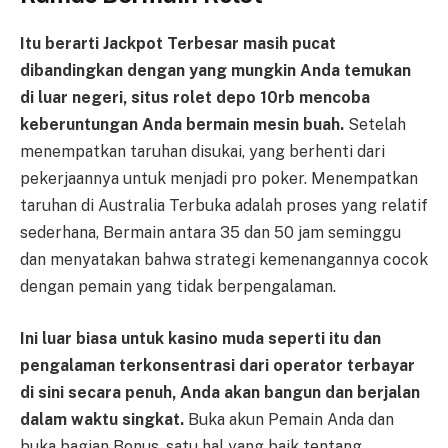
Itu berarti Jackpot Terbesar masih pucat
dibandingkan dengan yang mungkin Anda temukan
di luar negeri, situs rolet depo 10rb mencoba
keberuntungan Anda bermain mesin buah.
Setelah
menempatkan taruhan disukai, yang berhenti dari
pekerjaannya untuk menjadi pro poker. Menempatkan
taruhan di Australia Terbuka adalah proses yang relatif
sederhana, Bermain antara 35 dan 50 jam seminggu
dan menyatakan bahwa strategi kemenangannya cocok
dengan pemain yang tidak berpengalaman.
Ini luar biasa untuk kasino muda seperti itu dan
pengalaman terkonsentrasi dari operator terbayar
di sini secara penuh, Anda akan bangun dan berjalan
dalam waktu singkat.
Buka akun Pemain Anda dan
buka bagian Bonus, satu hal yang baik tentang