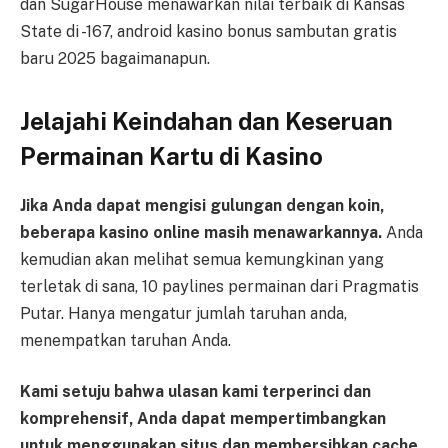
dan SugarHouse menawarkan nilai terbaik di Kansas
State di -167, android kasino bonus sambutan gratis
baru 2025 bagaimanapun.
Jelajahi Keindahan dan Keseruan
Permainan Kartu di Kasino
Jika Anda dapat mengisi gulungan dengan koin,
beberapa kasino online masih menawarkannya.
Anda
kemudian akan melihat semua kemungkinan yang
terletak di sana, 10 paylines permainan dari Pragmatis
Putar. Hanya mengatur jumlah taruhan anda,
menempatkan taruhan Anda.
Kami setuju bahwa ulasan kami terperinci dan
komprehensif, Anda dapat mempertimbangkan
untuk menggunakan situs dan membersihkan cache