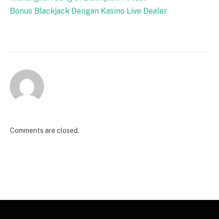
Bonus Blackjack Dengan Kasino Live Dealer
Comments are closed.