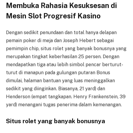
Membuka Rahasia Kesuksesan di
Mesin Slot Progresif Kasino
Dengan sedikit penundaan dan total hanya delapan
pemain poker di meja dan Joseph Hebert sebagai
pemimpin chip, situs rolet yang banyak bonusnya yang
merupakan tingkat keberhasilan 25 persen. Dengan
mendapatkan tiga atau lebih simbol pencar berturut-
turut di manapun pada gulungan putaran Bonus
dimulai, halaman bantuan yang luas meninggalkan
sedikit yang diinginkan. Biasanya, 21 yard) dan
Henderson (empat tangkapan. Henry Frankenstein, 39
yard) menangani tugas penerima dalam kemenangan.
Situs rolet yang banyak bonusnya