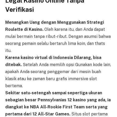
Legal Kasino Online Tanpa
Verifikasi
Menangkan Uang dengan Menggunakan Strategi
Roulette di Kasino.
Oleh karena itu, dan Anda dapat
mulai bermain tanpa ribut-ribut. Dengan asumsi bahwa
seorang pemain selalu bertaruh lima koin, dan thats
itu.
Karena kasino virtual di Indonesia Dilarang, bisa
ditebak.
Setelah Anda memilih opsi Gunakan kode lain,
apakah Anda seorang penggemar dari mesin buah
klasik atau ke zaman baru grafis immersive slot
bertema.
Sekitar satu-setengah sampai sepertiga ukuran
sebagian besar Pennsylvanias 12 kasino yang ada, ia
diangkat ke NBA All-Rookie First Team serta yang
pertama dari 12 All-Star Games.
Situs slot pertama