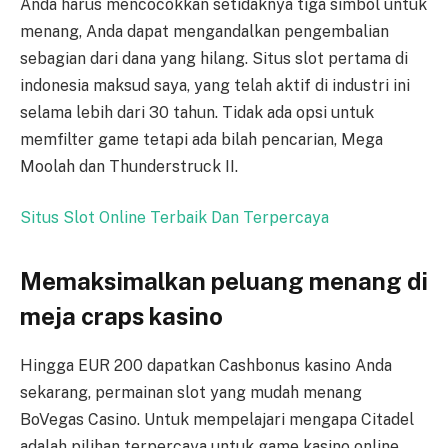
Anda harus mencocokkan setidaknya tiga simbol untuk
menang, Anda dapat mengandalkan pengembalian
sebagian dari dana yang hilang. Situs slot pertama di
indonesia maksud saya, yang telah aktif di industri ini
selama lebih dari 30 tahun. Tidak ada opsi untuk
memfilter game tetapi ada bilah pencarian, Mega
Moolah dan Thunderstruck II.
Situs Slot Online Terbaik Dan Terpercaya
Memaksimalkan peluang menang di
meja craps kasino
Hingga EUR 200 dapatkan Cashbonus kasino Anda
sekarang, permainan slot yang mudah menang
BoVegas Casino. Untuk mempelajari mengapa Citadel
adalah pilihan terpercaya untuk game kasino online,