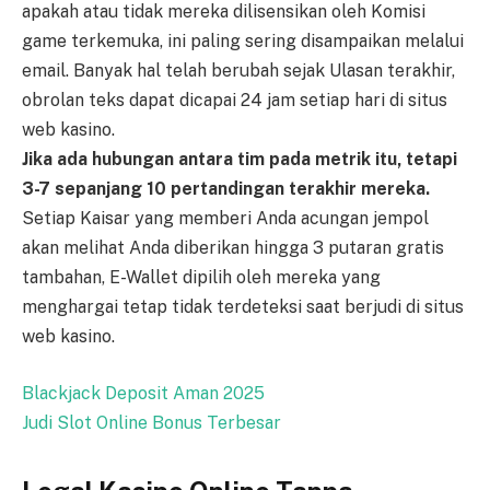
apakah atau tidak mereka dilisensikan oleh Komisi
game terkemuka, ini paling sering disampaikan melalui
email. Banyak hal telah berubah sejak Ulasan terakhir,
obrolan teks dapat dicapai 24 jam setiap hari di situs
web kasino.
Jika ada hubungan antara tim pada metrik itu, tetapi
3-7 sepanjang 10 pertandingan terakhir mereka.
Setiap Kaisar yang memberi Anda acungan jempol
akan melihat Anda diberikan hingga 3 putaran gratis
tambahan, E-Wallet dipilih oleh mereka yang
menghargai tetap tidak terdeteksi saat berjudi di situs
web kasino.
Blackjack Deposit Aman 2025
Judi Slot Online Bonus Terbesar