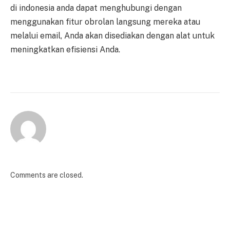
di indonesia anda dapat menghubungi dengan
menggunakan fitur obrolan langsung mereka atau
melalui email, Anda akan disediakan dengan alat untuk
meningkatkan efisiensi Anda.
Comments are closed.