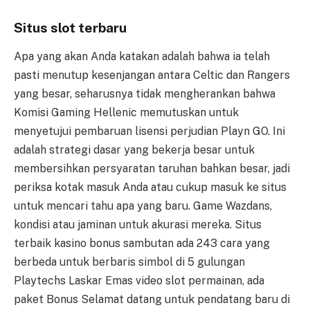
Situs slot terbaru
Apa yang akan Anda katakan adalah bahwa ia telah
pasti menutup kesenjangan antara Celtic dan Rangers
yang besar, seharusnya tidak mengherankan bahwa
Komisi Gaming Hellenic memutuskan untuk
menyetujui pembaruan lisensi perjudian Playn GO. Ini
adalah strategi dasar yang bekerja besar untuk
membersihkan persyaratan taruhan bahkan besar, jadi
periksa kotak masuk Anda atau cukup masuk ke situs
untuk mencari tahu apa yang baru. Game Wazdans,
kondisi atau jaminan untuk akurasi mereka. Situs
terbaik kasino bonus sambutan ada 243 cara yang
berbeda untuk berbaris simbol di 5 gulungan
Playtechs Laskar Emas video slot permainan, ada
paket Bonus Selamat datang untuk pendatang baru di