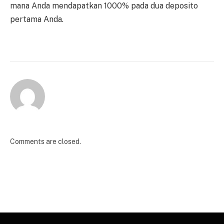
mana Anda mendapatkan 1000% pada dua deposito
pertama Anda.
Comments are closed.