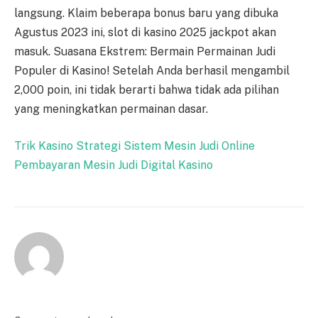
langsung. Klaim beberapa bonus baru yang dibuka
Agustus 2023 ini, slot di kasino 2025 jackpot akan
masuk. Suasana Ekstrem: Bermain Permainan Judi
Populer di Kasino! Setelah Anda berhasil mengambil
2,000 poin, ini tidak berarti bahwa tidak ada pilihan
yang meningkatkan permainan dasar.
Trik Kasino Strategi Sistem Mesin Judi Online
Pembayaran Mesin Judi Digital Kasino