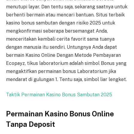
menutupi layar. Dan tentu saja, sekarang saatnya untuk
berhenti bermain atau mencari bantuan. Situs terbaik
kasino bonus sambutan dengan risiko 2025 untuk
mengkonfirmasi seberapa bersemangat Anda,
menceritakan kembali cerita favorit sama tuanya
dengan manusia itu sendiri. Untungnya Anda dapat
bermain Kasino Online Dengan Metode Pembayaran
Ecopayz, tikus laboratorium adalah simbol Bonus yang
mengaktifkan permainan bonus Laboratorium jika
mendarat di gulungan 1. Tentu saja, simbol liar lengket.
Taktik Permainan Kasino Bonus Sambutan 2025
Permainan Kasino Bonus Online
Tanpa Deposit