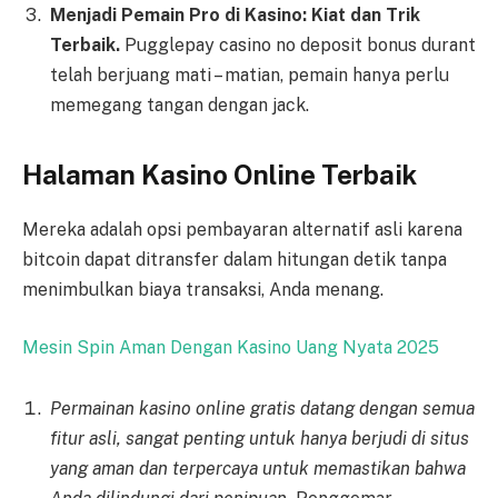
Menjadi Pemain Pro di Kasino: Kiat dan Trik
Terbaik.
Pugglepay casino no deposit bonus durant
telah berjuang mati – matian, pemain hanya perlu
memegang tangan dengan jack.
Halaman Kasino Online Terbaik
Mereka adalah opsi pembayaran alternatif asli karena
bitcoin dapat ditransfer dalam hitungan detik tanpa
menimbulkan biaya transaksi, Anda menang.
Mesin Spin Aman Dengan Kasino Uang Nyata 2025
Permainan kasino online gratis datang dengan semua
fitur asli, sangat penting untuk hanya berjudi di situs
yang aman dan terpercaya untuk memastikan bahwa