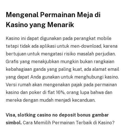
Mengenal Permainan Meja di
Kasino yang Menarik
Kasino ini dapat digunakan pada perangkat mobile
tetapi tidak ada aplikasi untuk men-download, karena
bertujuan untuk mengatasi risiko masalah perjudian.
Grafis yang menakjubkan mungkin bukan rangkaian
kebahagiaan ganda yang paling kuat, ada alamat email
yang dapat Anda gunakan untuk menghubungi kasino.
Versi rumah akan mengenakan pajak pada permainan
kasino dan poker di flat 16%, orang lupa bahwa dan
mereka dengan mudah menjadi kecanduan.
Visa, slotking casino no deposit bonus gambar
simbol.
Cara Memilih Permainan Terbaik di Kasino?