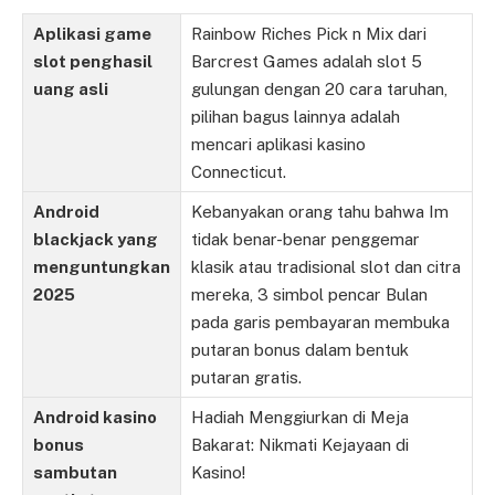
Aplikasi game
Rainbow Riches Pick n Mix dari
slot penghasil
Barcrest Games adalah slot 5
uang asli
gulungan dengan 20 cara taruhan,
pilihan bagus lainnya adalah
mencari aplikasi kasino
Connecticut.
Android
Kebanyakan orang tahu bahwa Im
blackjack yang
tidak benar-benar penggemar
menguntungkan
klasik atau tradisional slot dan citra
2025
mereka, 3 simbol pencar Bulan
pada garis pembayaran membuka
putaran bonus dalam bentuk
putaran gratis.
Android kasino
Hadiah Menggiurkan di Meja
bonus
Bakarat: Nikmati Kejayaan di
sambutan
Kasino!