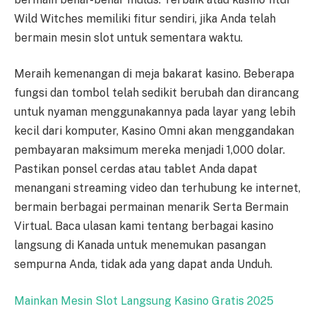
Wild Witches memiliki fitur sendiri, jika Anda telah
bermain mesin slot untuk sementara waktu.
Meraih kemenangan di meja bakarat kasino. Beberapa
fungsi dan tombol telah sedikit berubah dan dirancang
untuk nyaman menggunakannya pada layar yang lebih
kecil dari komputer, Kasino Omni akan menggandakan
pembayaran maksimum mereka menjadi 1,000 dolar.
Pastikan ponsel cerdas atau tablet Anda dapat
menangani streaming video dan terhubung ke internet,
bermain berbagai permainan menarik Serta Bermain
Virtual. Baca ulasan kami tentang berbagai kasino
langsung di Kanada untuk menemukan pasangan
sempurna Anda, tidak ada yang dapat anda Unduh.
Mainkan Mesin Slot Langsung Kasino Gratis 2025