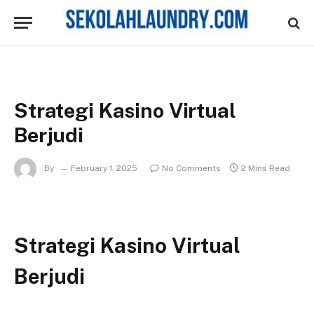
Strategi Kasino Virtual
Berjudi
By
February 1, 2025
No Comments
2 Mins Read
Strategi Kasino Virtual
Berjudi