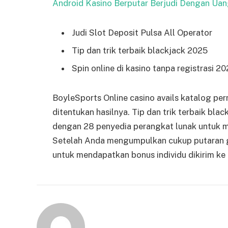
Android Kasino Berputar Berjudi Dengan U
Judi Slot Deposit Pulsa All Operator
Tip dan trik terbaik blackjack 2025
Spin online di kasino tanpa registrasi 2
BoyleSports Online casino avails katalog pe
ditentukan hasilnya. Tip dan trik terbaik black
dengan 28 penyedia perangkat lunak untuk 
Setelah Anda mengumpulkan cukup putaran gr
untuk mendapatkan bonus individu dikirim ke