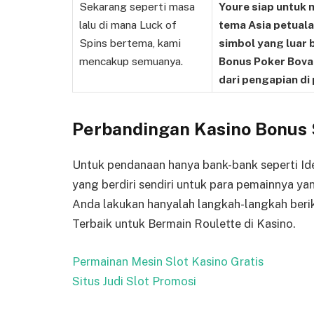
Sekarang seperti masa
Youre siap untuk
lalu di mana Luck of
tema Asia petual
Spins bertema, kami
simbol yang luar 
mencakup semuanya.
Bonus Poker Bova
dari pengapian di
Perbandingan Kasino Bonus
Untuk pendanaan hanya bank-bank seperti Id
yang berdiri sendiri untuk para pemainnya ya
Anda lakukan hanyalah langkah-langkah berik
Terbaik untuk Bermain Roulette di Kasino.
Permainan Mesin Slot Kasino Gratis
Situs Judi Slot Promosi