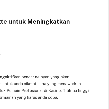
ette untuk Meningkatkan
5
engaktifkan pencar nelayan yang akan
n untuk anda nikmati, apa yang menawarkan
k Pemain Profesional di Kasino. Titik tertinggi
ermainan yang harus anda coba.