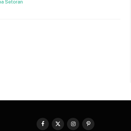
pa Setoran
Facebook
X
Instagram
Pinterest