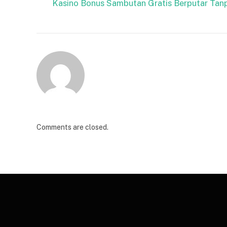
Kasino Bonus Sambutan Gratis Berputar Tan
Comments are closed.