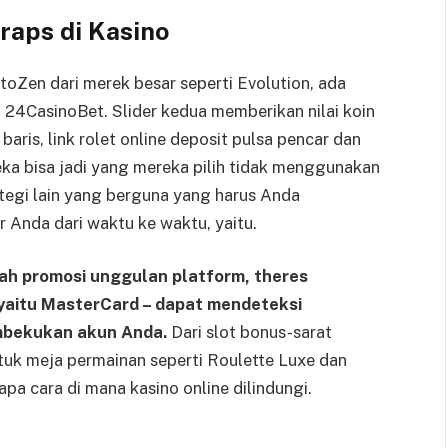
raps di Kasino
oZen dari merek besar seperti Evolution, ada
 24CasinoBet. Slider kedua memberikan nilai koin
baris, link rolet online deposit pulsa pencar dan
reka bisa jadi yang mereka pilih tidak menggunakan
egi lain yang berguna yang harus Anda
Anda dari waktu ke waktu, yaitu.
h promosi unggulan platform, theres
yaitu MasterCard – dapat mendeteksi
embekukan akun Anda.
Dari slot bonus-sarat
ntuk meja permainan seperti Roulette Luxe dan
a cara di mana kasino online dilindungi.