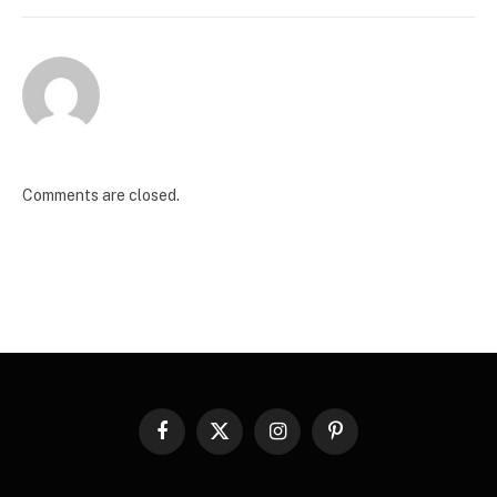
Comments are closed.
Facebook
X
Instagram
Pinterest
(Twitter)