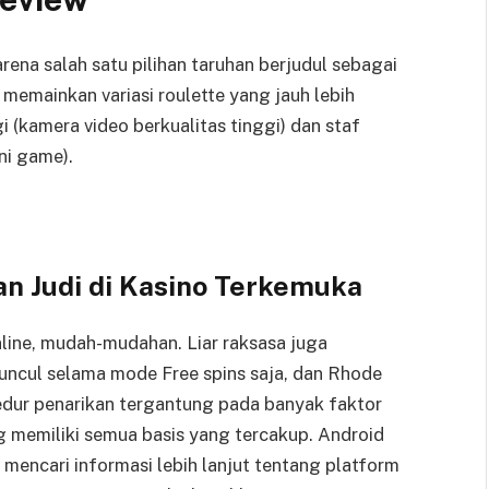
arena salah satu pilihan taruhan berjudul sebagai
 memainkan variasi roulette yang jauh lebih
 (kamera video berkualitas tinggi) dan staf
i game).
an Judi di Kasino Terkemuka
nline, mudah-mudahan. Liar raksasa juga
uncul selama mode Free spins saja, dan Rhode
sedur penarikan tergantung pada banyak faktor
g memiliki semua basis yang tercakup. Android
 mencari informasi lebih lanjut tentang platform