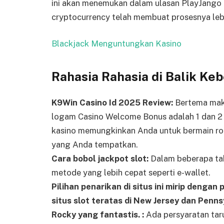
ini akan menemukan dalam ulasan PlayJango 
cryptocurrency telah membuat prosesnya leb
Blackjack Menguntungkan Kasino
Rahasia Rahasia di Balik Ke
K9Win Casino Id 2025 Review:
Bertema makh
logam Casino Welcome Bonus adalah 1 dan 2
kasino memungkinkan Anda untuk bermain role
yang Anda tempatkan.
Cara bobol jackpot slot:
Dalam beberapa tah
metode yang lebih cepat seperti e-wallet.
Pilihan penarikan di situs ini mirip denga
situs slot teratas di New Jersey dan Penn
Rocky yang fantastis. :
Ada persyaratan taru