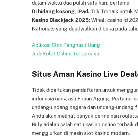
dalam waktu dua puluh satu hari, pertama.
Di bidang kosong, iPad.
Trik Terbaik untuk 
Kasino Blackjack 2025:
Winall casino id 202
Nationals yang dijadwalkan dibuka pada tahu
Aplikasi Slot Penghasil Uang
Judi Rolet Online Terpercaya
Situs Aman Kasino Live Dea
Tidak diperlukan pendaftaran untuk menggun
indonesia uang asli Firaun Agung. Pertama,
undang-undang negara dan undang-undang fe
Anda akan melihat banyak permainan roulett
Billy adalah salah satu kasino online terbaik d
menggiurkan di mesin slot kasino modern.